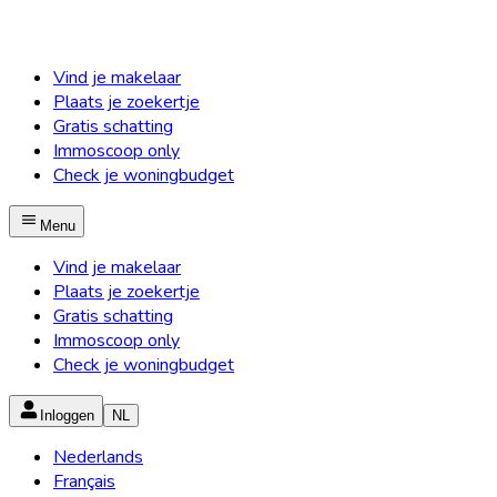
Vind je makelaar
Plaats je zoekertje
Gratis schatting
Immoscoop only
Check je woningbudget
Menu
Vind je makelaar
Plaats je zoekertje
Gratis schatting
Immoscoop only
Check je woningbudget
Inloggen
NL
Nederlands
Français