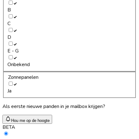
B
C
D
E - G
Onbekend
Zonnepanelen
Ja
Als eerste nieuwe panden in je mailbox krijgen?
Hou me op de hoogte
BETA