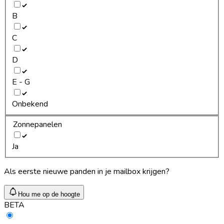
B
C
D
E - G
Onbekend
Zonnepanelen
Ja
Als eerste nieuwe panden in je mailbox krijgen?
Hou me op de hoogte
BETA