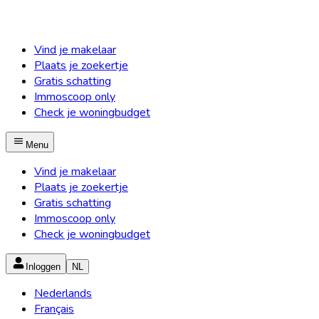
Vind je makelaar
Plaats je zoekertje
Gratis schatting
Immoscoop only
Check je woningbudget
Menu
Vind je makelaar
Plaats je zoekertje
Gratis schatting
Immoscoop only
Check je woningbudget
Inloggen
NL
Nederlands
Français