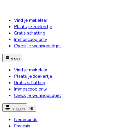
Vind je makelaar
Plaats je zoekertje
Gratis schatting
Immoscoop only
Check je woningbudget
Menu
Vind je makelaar
Plaats je zoekertje
Gratis schatting
Immoscoop only
Check je woningbudget
Inloggen
NL
Nederlands
Français