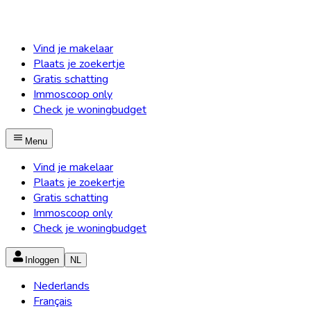
Vind je makelaar
Plaats je zoekertje
Gratis schatting
Immoscoop only
Check je woningbudget
Menu
Vind je makelaar
Plaats je zoekertje
Gratis schatting
Immoscoop only
Check je woningbudget
Inloggen
NL
Nederlands
Français