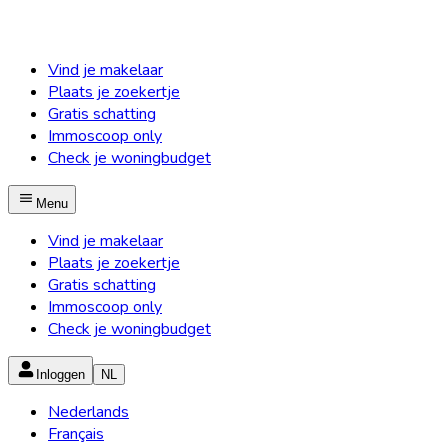
Vind je makelaar
Plaats je zoekertje
Gratis schatting
Immoscoop only
Check je woningbudget
Menu
Vind je makelaar
Plaats je zoekertje
Gratis schatting
Immoscoop only
Check je woningbudget
Inloggen
NL
Nederlands
Français