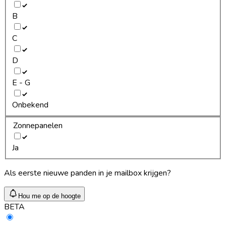
B
C
D
E - G
Onbekend
Zonnepanelen
Ja
Als eerste nieuwe panden in je mailbox krijgen?
Hou me op de hoogte
BETA