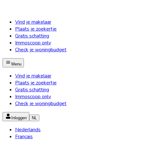
Vind je makelaar
Plaats je zoekertje
Gratis schatting
Immoscoop only
Check je woningbudget
Menu
Vind je makelaar
Plaats je zoekertje
Gratis schatting
Immoscoop only
Check je woningbudget
Inloggen
NL
Nederlands
Français