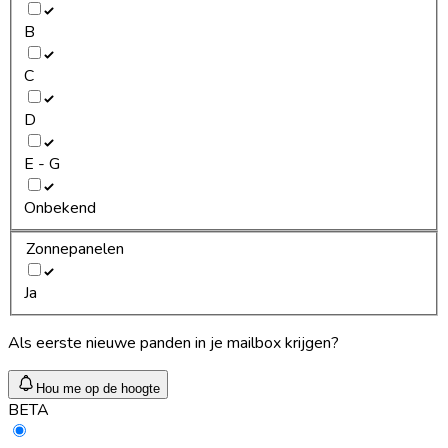
B
C
D
E - G
Onbekend
Zonnepanelen
Ja
Als eerste nieuwe panden in je mailbox krijgen?
Hou me op de hoogte
BETA