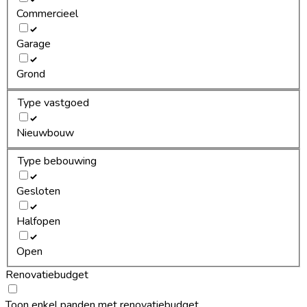
Commercieel
Garage
Grond
Type vastgoed
Nieuwbouw
Type bebouwing
Gesloten
Halfopen
Open
Renovatiebudget
Toon enkel panden met renovatiebudget