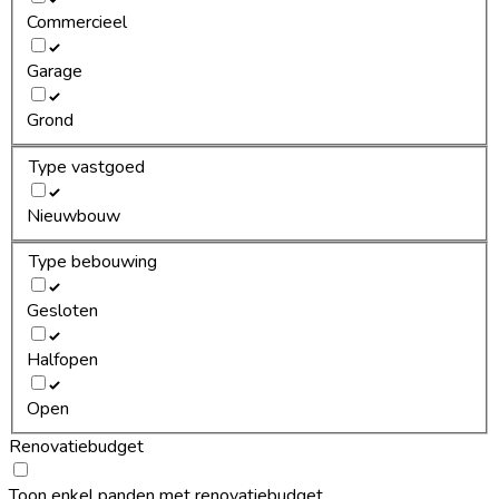
Commercieel
Garage
Grond
Type vastgoed
Nieuwbouw
Type bebouwing
Gesloten
Halfopen
Open
Renovatiebudget
Toon enkel panden met renovatiebudget