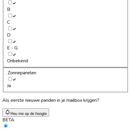
B
C
D
E - G
Onbekend
Zonnepanelen
Ja
Als eerste nieuwe panden in je mailbox krijgen?
Hou me op de hoogte
BETA