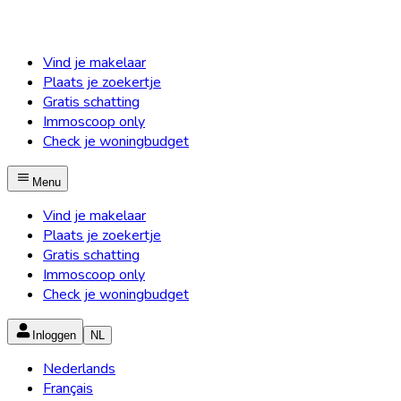
Vind je makelaar
Plaats je zoekertje
Gratis schatting
Immoscoop only
Check je woningbudget
Menu
Vind je makelaar
Plaats je zoekertje
Gratis schatting
Immoscoop only
Check je woningbudget
Inloggen
NL
Nederlands
Français