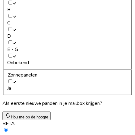
B
C
D
E - G
Onbekend
Zonnepanelen
Ja
Als eerste nieuwe panden in je mailbox krijgen?
Hou me op de hoogte
BETA