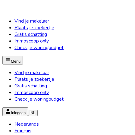
Vind je makelaar
Plaats je zoekertje
Gratis schatting
Immoscoop only
Check je woningbudget
Menu
Vind je makelaar
Plaats je zoekertje
Gratis schatting
Immoscoop only
Check je woningbudget
Inloggen
NL
Nederlands
Français