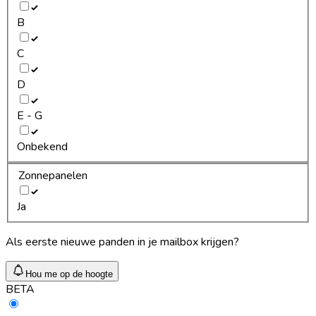
B
C
D
E - G
Onbekend
Zonnepanelen
Ja
Als eerste nieuwe panden in je mailbox krijgen?
Hou me op de hoogte
BETA