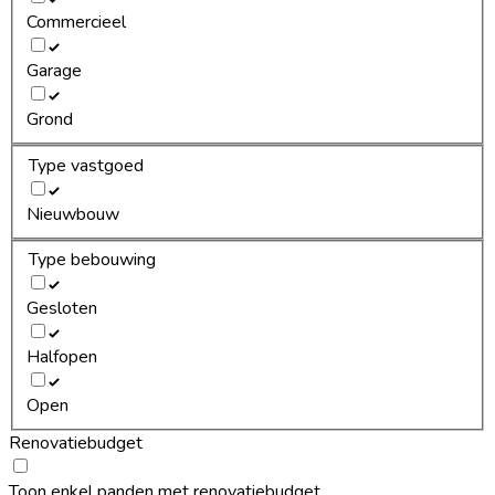
Commercieel
Garage
Grond
Type vastgoed
Nieuwbouw
Type bebouwing
Gesloten
Halfopen
Open
Renovatiebudget
Toon enkel panden met renovatiebudget