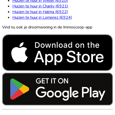
Huizen te huur in Wellin (6920)
Huizen te huur in Chanly (6921)
Huizen te huur in Halma (6922)
Huizen te huur in Lomprez (6924)
Vind nu ook je droomwoning in de Immoscoop-app