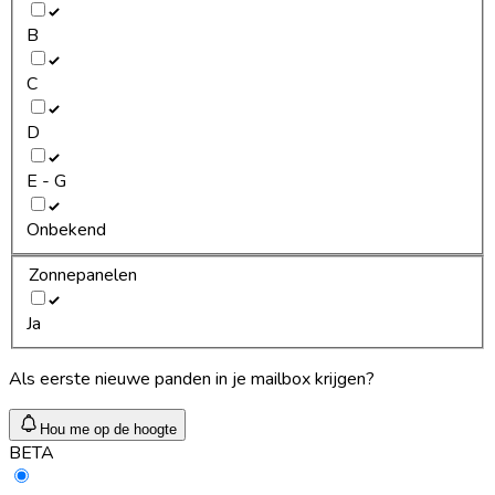
B
C
D
E - G
Onbekend
Zonnepanelen
Ja
Als eerste nieuwe panden in je mailbox krijgen?
Hou me op de hoogte
BETA