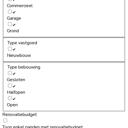
Commercieel
Garage
Grond
Type vastgoed
Nieuwbouw
Type bebouwing
Gesloten
Halfopen
Open
Renovatiebudget
Toon enkel panden met renovatiebudget