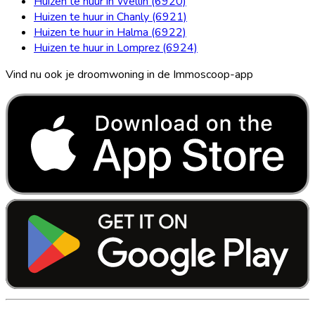
Huizen te huur in Wellin (6920)
Huizen te huur in Chanly (6921)
Huizen te huur in Halma (6922)
Huizen te huur in Lomprez (6924)
Vind nu ook je droomwoning in de Immoscoop-app