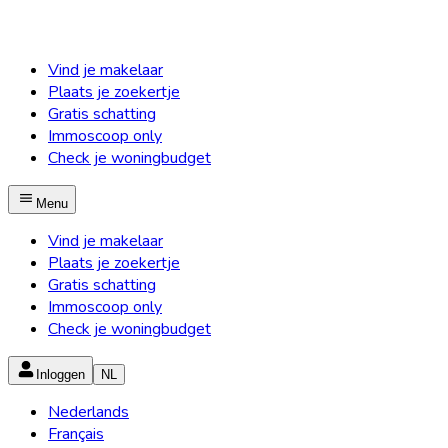
Vind je makelaar
Plaats je zoekertje
Gratis schatting
Immoscoop only
Check je woningbudget
Menu
Vind je makelaar
Plaats je zoekertje
Gratis schatting
Immoscoop only
Check je woningbudget
Inloggen
NL
Nederlands
Français