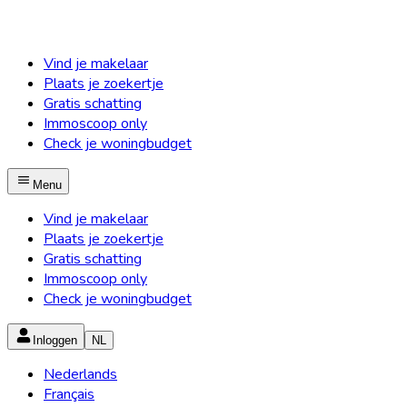
Vind je makelaar
Plaats je zoekertje
Gratis schatting
Immoscoop only
Check je woningbudget
Menu
Vind je makelaar
Plaats je zoekertje
Gratis schatting
Immoscoop only
Check je woningbudget
Inloggen
NL
Nederlands
Français