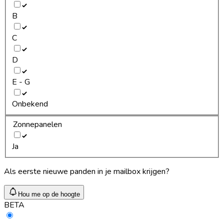
B
C
D
E - G
Onbekend
Zonnepanelen
Ja
Als eerste nieuwe panden in je mailbox krijgen?
Hou me op de hoogte
BETA