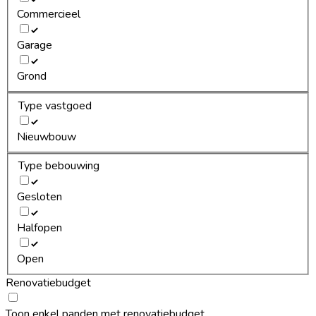
Commercieel
Garage
Grond
Type vastgoed
Nieuwbouw
Type bebouwing
Gesloten
Halfopen
Open
Renovatiebudget
Toon enkel panden met renovatiebudget