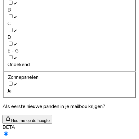
B
C
D
E - G
Onbekend
Zonnepanelen
Ja
Als eerste nieuwe panden in je mailbox krijgen?
Hou me op de hoogte
BETA