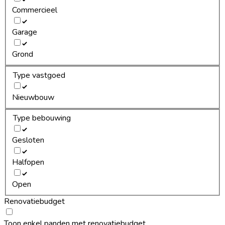
Commercieel
Garage
Grond
Type vastgoed
Nieuwbouw
Type bebouwing
Gesloten
Halfopen
Open
Renovatiebudget
Toon enkel panden met renovatiebudget