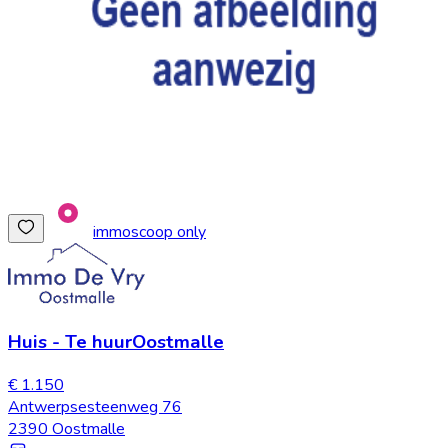
immoscoop only
Huis
-
Te huur
Oostmalle
€ 1.150
Antwerpsesteenweg 76
2390 Oostmalle