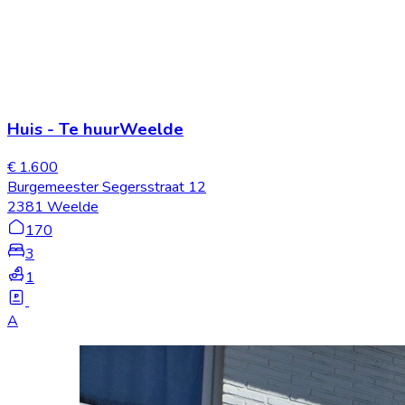
Huis
-
Te huur
Weelde
€ 1.600
Burgemeester Segersstraat 12
2381 Weelde
170
3
1
A