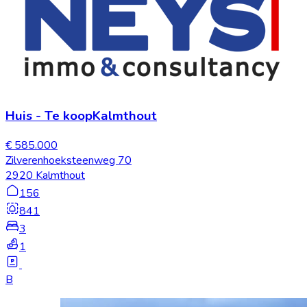
Huis
-
Te koop
Kalmthout
€ 585.000
Zilverenhoeksteenweg 70
2920 Kalmthout
156
841
3
1
B