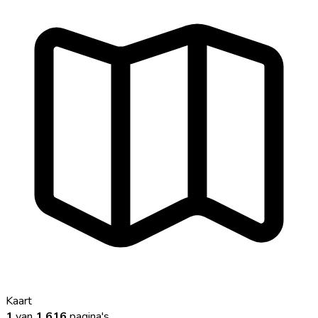
Kaart
1
van
1.616
pagina's