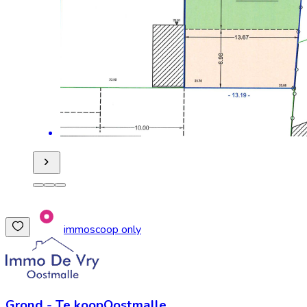
immoscoop only
Grond
-
Te koop
Oostmalle