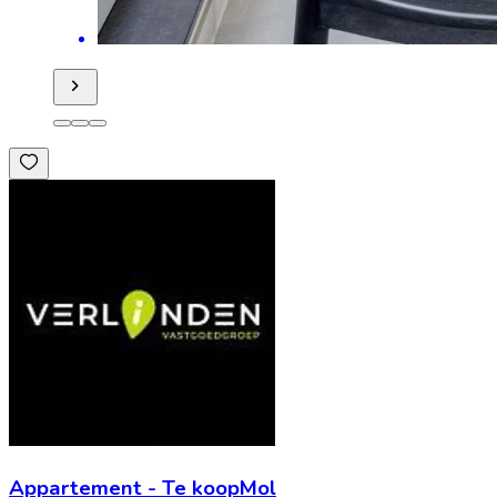
Appartement
-
Te koop
Mol