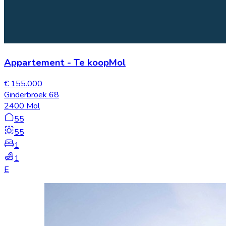
Appartement
-
Te koop
Mol
€ 155.000
Ginderbroek 68
2400 Mol
55
55
1
1
E