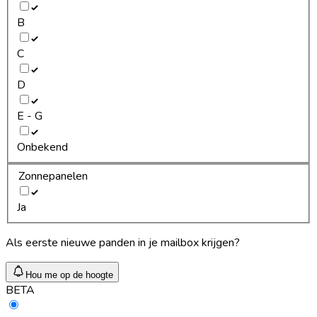
B
C
D
E - G
Onbekend
Zonnepanelen
Ja
Als eerste nieuwe panden in je mailbox krijgen?
Hou me op de hoogte
BETA