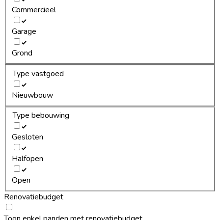
Commercieel
Garage
Grond
Type vastgoed
Nieuwbouw
Type bebouwing
Gesloten
Halfopen
Open
Renovatiebudget
Toon enkel panden met renovatiebudget