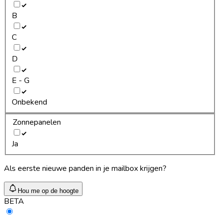
B
C
D
E - G
Onbekend
Zonnepanelen
Ja
Als eerste nieuwe panden in je mailbox krijgen?
Hou me op de hoogte
BETA