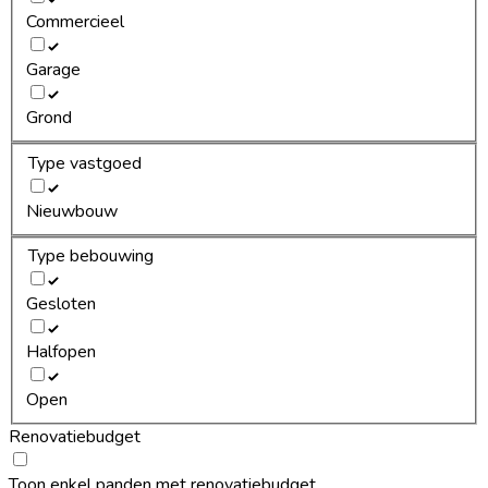
Commercieel
Garage
Grond
Type vastgoed
Nieuwbouw
Type bebouwing
Gesloten
Halfopen
Open
Renovatiebudget
Toon enkel panden met renovatiebudget