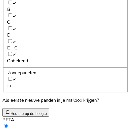
B
C
D
E - G
Onbekend
Zonnepanelen
Ja
Als eerste nieuwe panden in je mailbox krijgen?
Hou me op de hoogte
BETA