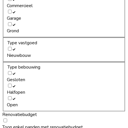
Commercieel
Garage
Grond
Type vastgoed
Nieuwbouw
Type bebouwing
Gesloten
Halfopen
Open
Renovatiebudget
Toon enkel panden met renovatiebudget