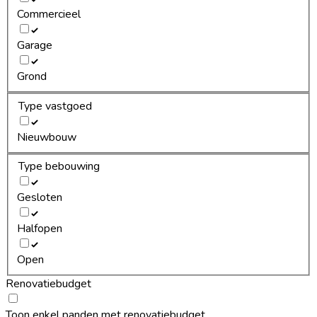
Commercieel
Garage
Grond
Type vastgoed
Nieuwbouw
Type bebouwing
Gesloten
Halfopen
Open
Renovatiebudget
Toon enkel panden met renovatiebudget