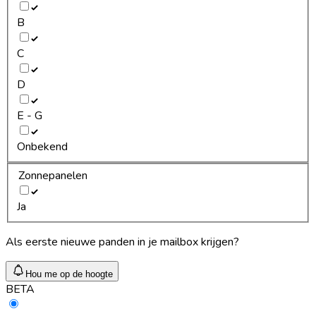
B
C
D
E - G
Onbekend
Zonnepanelen
Ja
Als eerste nieuwe panden in je mailbox krijgen?
Hou me op de hoogte
BETA