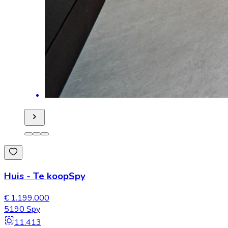
Huis
-
Te koop
Spy
€ 1.199.000
5190 Spy
11.413