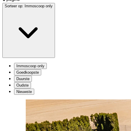
Sorteer op:
Immoscoop only
Immoscoop only
Goedkoopste
Duurste
Oudste
Nieuwste