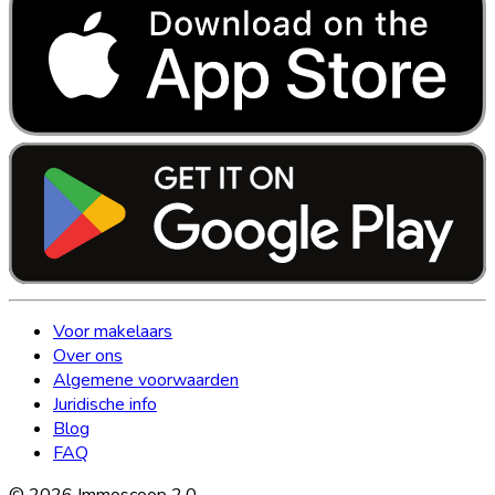
Voor makelaars
Over ons
Algemene voorwaarden
Juridische info
Blog
FAQ
©
2026
Immoscoop 2.0