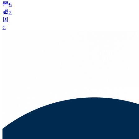
5
2
C