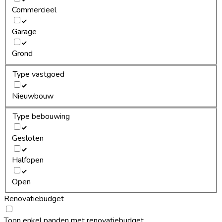
Commercieel
Garage
Grond
Type vastgoed
Nieuwbouw
Type bebouwing
Gesloten
Halfopen
Open
Renovatiebudget
Toon enkel panden met renovatiebudget