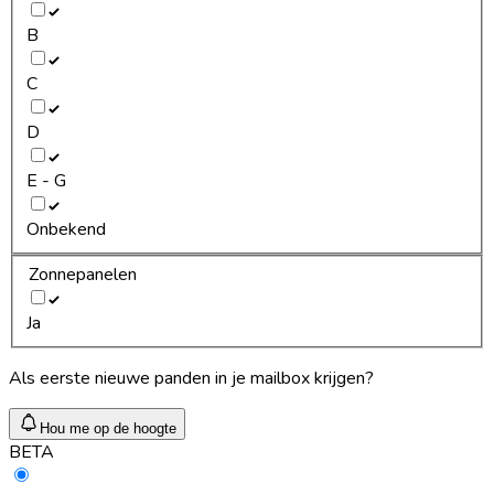
B
C
D
E - G
Onbekend
Zonnepanelen
Ja
Als eerste nieuwe panden in je mailbox krijgen?
Hou me op de hoogte
BETA