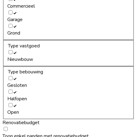
Commercieel
Garage
Grond
Type vastgoed
Nieuwbouw
Type bebouwing
Gesloten
Halfopen
Open
Renovatiebudget
Toon enkel panden met renovatiebudget