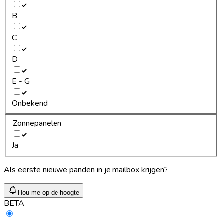
B
C
D
E - G
Onbekend
Zonnepanelen
Ja
Als eerste nieuwe panden in je mailbox krijgen?
Hou me op de hoogte
BETA