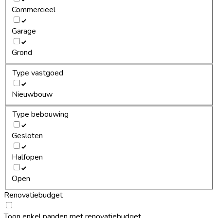
Commercieel
Garage
Grond
Type vastgoed
Nieuwbouw
Type bebouwing
Gesloten
Halfopen
Open
Renovatiebudget
Toon enkel panden met renovatiebudget