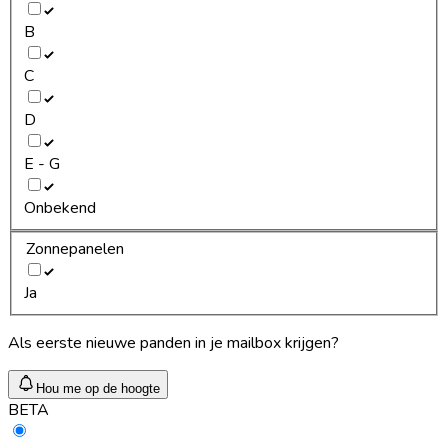
B
C
D
E - G
Onbekend
Zonnepanelen
Ja
Als eerste nieuwe panden in je mailbox krijgen?
Hou me op de hoogte
BETA