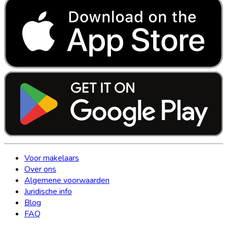
Voor makelaars
Over ons
Algemene voorwaarden
Juridische info
Blog
FAQ