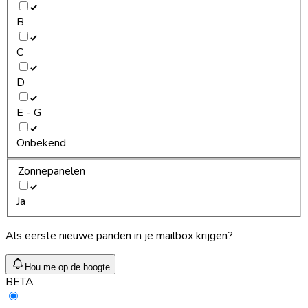
B
C
D
E - G
Onbekend
Zonnepanelen
Ja
Als eerste nieuwe panden in je mailbox krijgen?
Hou me op de hoogte
BETA