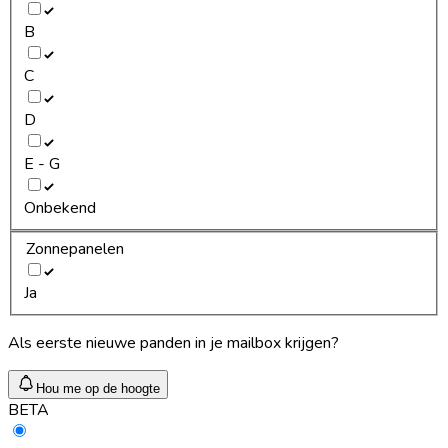
B
C
D
E - G
Onbekend
Zonnepanelen
Ja
Als eerste nieuwe panden in je mailbox krijgen?
Hou me op de hoogte
BETA