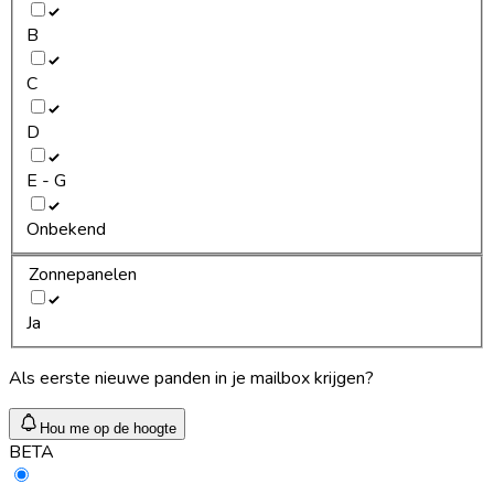
B
C
D
E - G
Onbekend
Zonnepanelen
Ja
Als eerste nieuwe panden in je mailbox krijgen?
Hou me op de hoogte
BETA