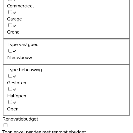
Commercieel
Garage
Grond
Type vastgoed
Nieuwbouw
Type bebouwing
Gesloten
Halfopen
Open
Renovatiebudget
Toon enkel panden met renovatiebudget