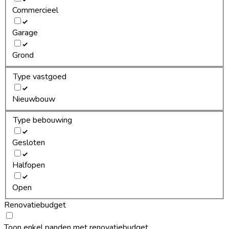
Commercieel
Garage
Grond
Type vastgoed
Nieuwbouw
Type bebouwing
Gesloten
Halfopen
Open
Renovatiebudget
Toon enkel panden met renovatiebudget