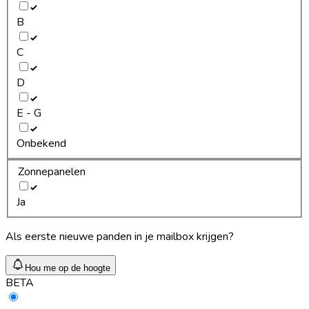
B
C
D
E - G
Onbekend
Zonnepanelen
Ja
Als eerste nieuwe panden in je mailbox krijgen?
Hou me op de hoogte
BETA