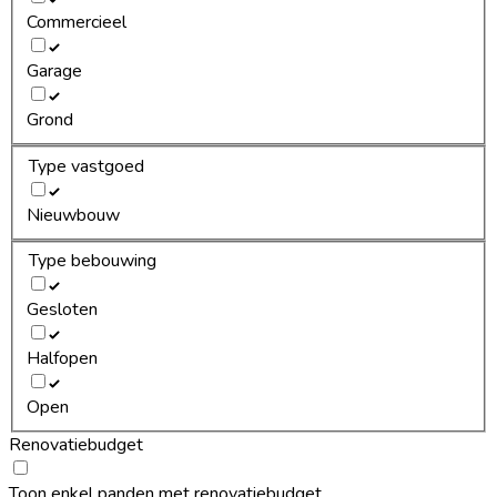
Commercieel
Garage
Grond
Type vastgoed
Nieuwbouw
Type bebouwing
Gesloten
Halfopen
Open
Renovatiebudget
Toon enkel panden met renovatiebudget