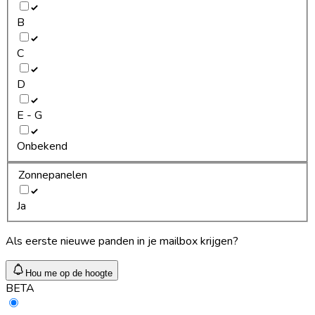
B
C
D
E - G
Onbekend
Zonnepanelen
Ja
Als eerste nieuwe panden in je mailbox krijgen?
Hou me op de hoogte
BETA