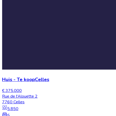
Huis
-
Te koop
Celles
€ 375.000
Rue de l'Alouette 2
7760 Celles
5.850
5