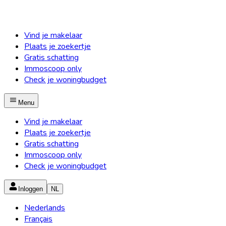
Vind je makelaar
Plaats je zoekertje
Gratis schatting
Immoscoop only
Check je woningbudget
Menu
Vind je makelaar
Plaats je zoekertje
Gratis schatting
Immoscoop only
Check je woningbudget
Inloggen
NL
Nederlands
Français