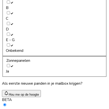
B
C
D
E - G
Onbekend
Zonnepanelen
Ja
Als eerste nieuwe panden in je mailbox krijgen?
Hou me op de hoogte
BETA