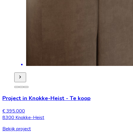
Project in Knokke-Heist
-
Te koop
€ 395.000
8300 Knokke-Heist
Bekijk project