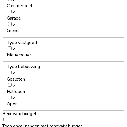
Commercieel
Garage
Grond
Type vastgoed
Nieuwbouw
Type bebouwing
Gesloten
Halfopen
Open
Renovatiebudget
Toon enkel panden met renovatiebudget