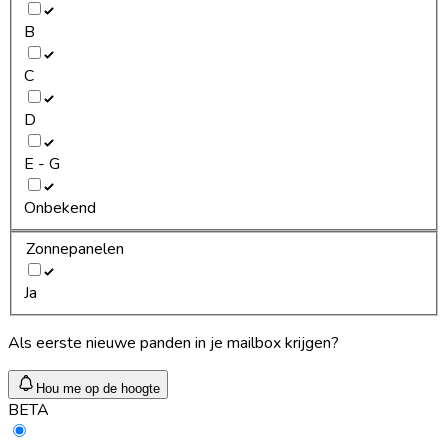
B
C
D
E - G
Onbekend
Zonnepanelen
Ja
Als eerste nieuwe panden in je mailbox krijgen?
Hou me op de hoogte
BETA