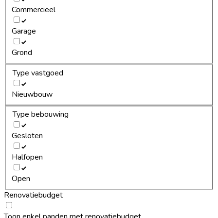
Commercieel
Garage
Grond
Type vastgoed
Nieuwbouw
Type bebouwing
Gesloten
Halfopen
Open
Renovatiebudget
Toon enkel panden met renovatiebudget