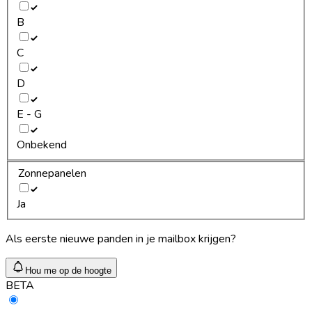
B
C
D
E - G
Onbekend
Zonnepanelen
Ja
Als eerste nieuwe panden in je mailbox krijgen?
Hou me op de hoogte
BETA