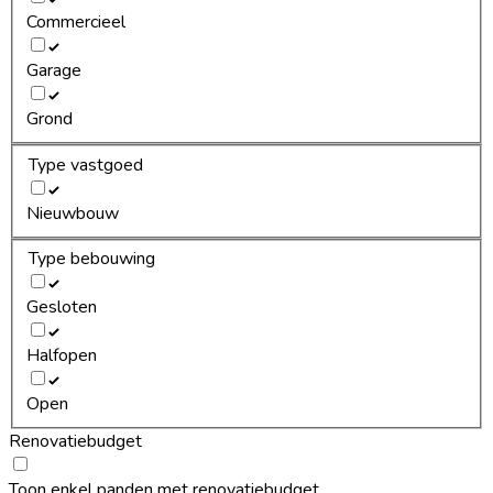
Commercieel
Garage
Grond
Type vastgoed
Nieuwbouw
Type bebouwing
Gesloten
Halfopen
Open
Renovatiebudget
Toon enkel panden met renovatiebudget