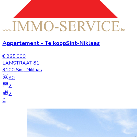
Appartement
-
Te koop
Sint-Niklaas
€ 265.000
LAMSTRAAT 81
9100 Sint-Niklaas
80
2
2
C