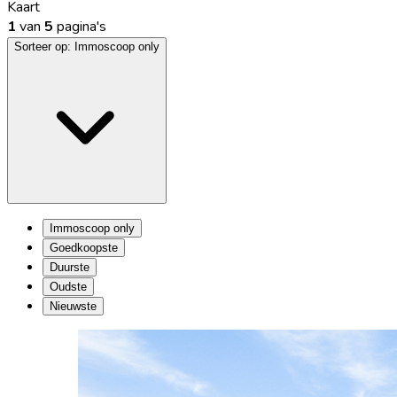
Kaart
1
van
5
pagina's
Sorteer op:
Immoscoop only
Immoscoop only
Goedkoopste
Duurste
Oudste
Nieuwste