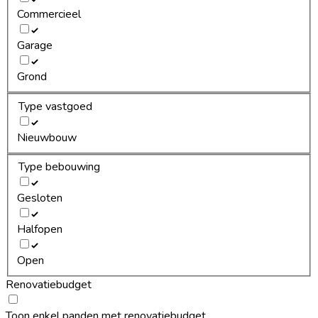
Commercieel
Garage
Grond
Type vastgoed
Nieuwbouw
Type bebouwing
Gesloten
Halfopen
Open
Renovatiebudget
Toon enkel panden met renovatiebudget