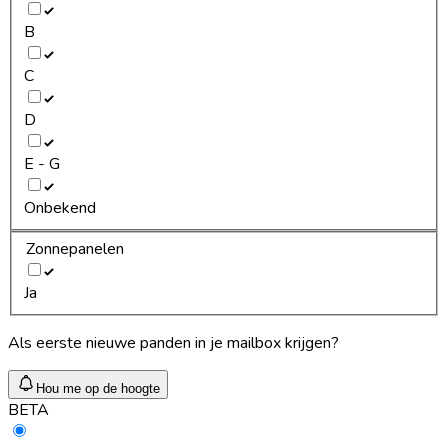
B
C
D
E - G
Onbekend
Zonnepanelen
Ja
Als eerste nieuwe panden in je mailbox krijgen?
Hou me op de hoogte
BETA