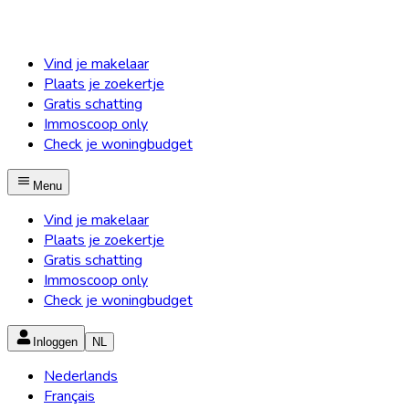
Vind je makelaar
Plaats je zoekertje
Gratis schatting
Immoscoop only
Check je woningbudget
Menu
Vind je makelaar
Plaats je zoekertje
Gratis schatting
Immoscoop only
Check je woningbudget
Inloggen
NL
Nederlands
Français