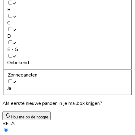
B
C
D
E - G
Onbekend
Zonnepanelen
Ja
Als eerste nieuwe panden in je mailbox krijgen?
Hou me op de hoogte
BETA