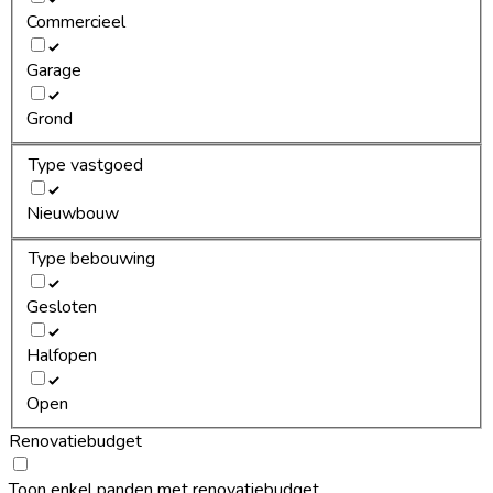
Commercieel
Garage
Grond
Type vastgoed
Nieuwbouw
Type bebouwing
Gesloten
Halfopen
Open
Renovatiebudget
Toon enkel panden met renovatiebudget