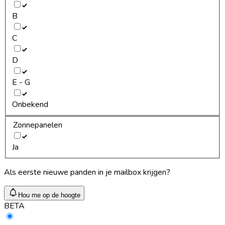
B
C
D
E - G
Onbekend
Zonnepanelen
Ja
Als eerste nieuwe panden in je mailbox krijgen?
Hou me op de hoogte
BETA