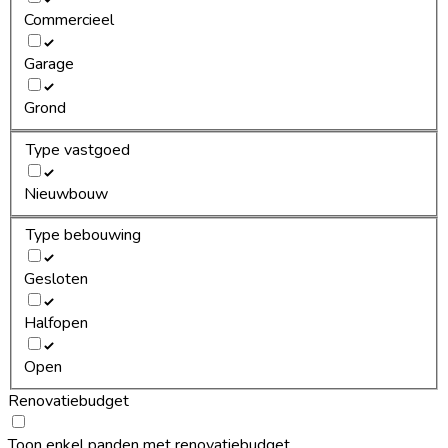
Commercieel
Garage
Grond
Type vastgoed
Nieuwbouw
Type bebouwing
Gesloten
Halfopen
Open
Renovatiebudget
Toon enkel panden met renovatiebudget