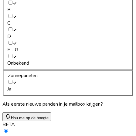
B
C
D
E - G
Onbekend
Zonnepanelen
Ja
Als eerste nieuwe panden in je mailbox krijgen?
Hou me op de hoogte
BETA