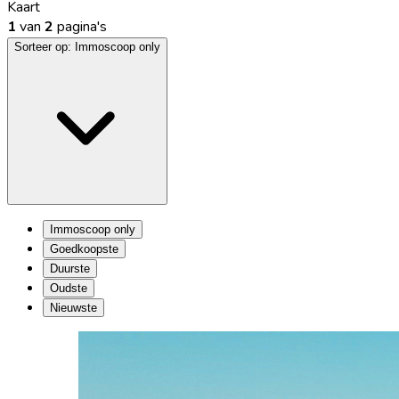
Kaart
1
van
2
pagina's
Sorteer op:
Immoscoop only
Immoscoop only
Goedkoopste
Duurste
Oudste
Nieuwste