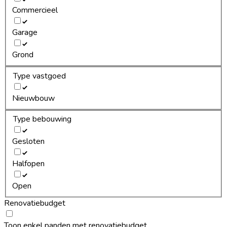
Commercieel
Garage
Grond
Type vastgoed
Nieuwbouw
Type bebouwing
Gesloten
Halfopen
Open
Renovatiebudget
Toon enkel panden met renovatiebudget