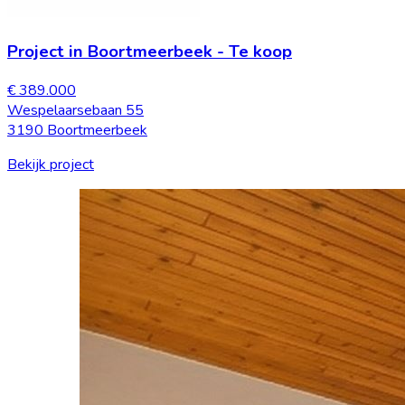
Project in Boortmeerbeek
-
Te koop
€ 389.000
Wespelaarsebaan 55
3190 Boortmeerbeek
Bekijk project