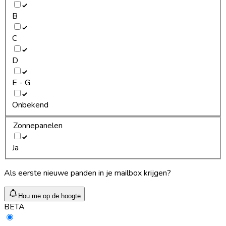
B
C
D
E - G
Onbekend
Zonnepanelen
Ja
Als eerste nieuwe panden in je mailbox krijgen?
Hou me op de hoogte
BETA