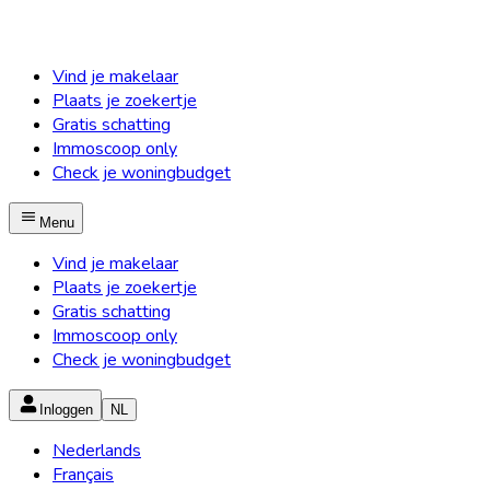
Vind je makelaar
Plaats je zoekertje
Gratis schatting
Immoscoop only
Check je woningbudget
Menu
Vind je makelaar
Plaats je zoekertje
Gratis schatting
Immoscoop only
Check je woningbudget
Inloggen
NL
Nederlands
Français