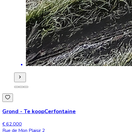
Grond
-
Te koop
Cerfontaine
€ 62.000
Rue de Mon Plaisir 2