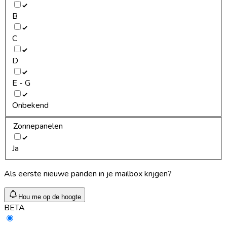
B
C
D
E - G
Onbekend
Zonnepanelen
Ja
Als eerste nieuwe panden in je mailbox krijgen?
Hou me op de hoogte
BETA