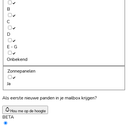
B
C
D
E - G
Onbekend
Zonnepanelen
Ja
Als eerste nieuwe panden in je mailbox krijgen?
Hou me op de hoogte
BETA