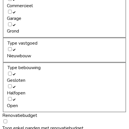
Commercieel
Garage
Grond
Type vastgoed
Nieuwbouw
Type bebouwing
Gesloten
Halfopen
Open
Renovatiebudget
Toon enkel panden met renovatiebudget