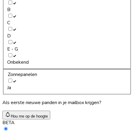
B
C
D
E - G
Onbekend
Zonnepanelen
Ja
Als eerste nieuwe panden in je mailbox krijgen?
Hou me op de hoogte
BETA